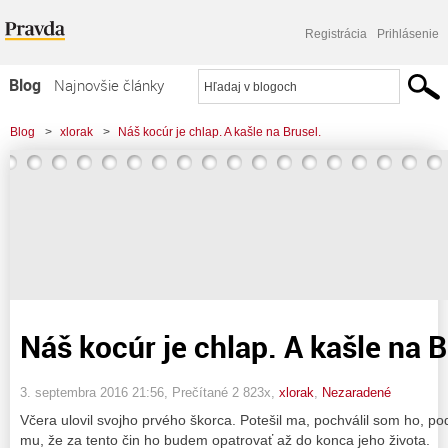
Registrácia
Prihlásenie
Blog
Najnovšie články
Najčítanejšie články
Blog
>
xlorak
>
Náš kocúr je chlap. A kašle na Brusel.
Najkomentovanejšie články
Zoznam blogov
Komerčné blogy
Náš kocúr je chlap. A kašle na B
3. septembra 2016 21:56
, Prečítané 2 823x,
xlorak
,
Nezaradené
Včera ulovil svojho prvého škorca. Potešil ma, pochválil som ho, po
mu, že za tento čin ho budem opatrovať až do konca jeho života.