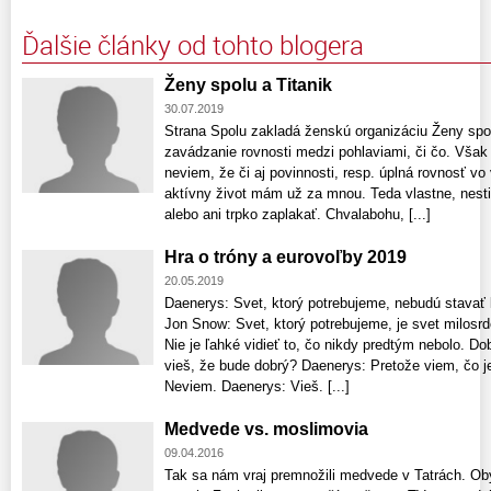
Ďalšie články od tohto blogera
Ženy spolu a Titanik
30.07.2019
Strana Spolu zakladá ženskú organizáciu Ženy spolu
zavádzanie rovnosti medzi pohlaviami, či čo. Však 
neviem, že či aj povinnosti, resp. úplná rovnosť v
aktívny život mám už za mnou. Teda vlastne, nest
alebo ani trpko zaplakať. Chvalabohu, [...]
Hra o tróny a eurovoľby 2019
20.05.2019
Daenerys: Svet, ktorý potrebujeme, nebudú stavať
Jon Snow: Svet, ktorý potrebujeme, je svet milosr
Nie je ľahké vidieť to, čo nikdy predtým nebolo. D
vieš, že bude dobrý? Daenerys: Pretože viem, čo je
Neviem. Daenerys: Vieš. [...]
Medvede vs. moslimovia
09.04.2016
Tak sa nám vraj premnožili medvede v Tatrách. Oby