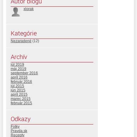
Autor blogu
xlorak
Kategórie
Nezaradené
(12)
Archív
júl 2019
máj 2019
september 2016
apríl 2016
február 2016
júl 2015
jún 2015
apríl 2015
marec 2015
február 2015
Odkazy
Fotky
Pravda.sk
Recepty