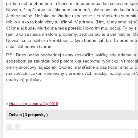
prídu a nehanebne berú. (Niečo mi to pripomína, len si neviem s
Neviem, či aj škorce sú zákonom chránené, alebo nie, ale kocúr to v
Jednoznačne. Nečakal na žiadne uznesenie z európskeho summitu. U
robilo a ako to bolo vždy aj účinné. V prírode. (Hm, aj my sme jej 
účinné aj bude. Murko ma teda potešil. Hovorím mu, počuj, Ty by si
tam, ako sa riešia niektoré problémy. Jednoznačne a definitívne. M
Nevieš, čo je politická korektnosť a kým budem žiť, tak Ťa pred ňou
ostal slobodným tvorom.
P.S.: Dnes počas poobednej siesty zoskočil z lavičky, kde driemal 
spôsobom sa zakrádal pod plotom k susedovmu rybníčku. Všimol si
čierny škorcový nájazdník. Škorec mal šťastie a náš kocúr smolu. C
raz zavládol zákon rovnováhy v prírode. Ach mačky, mačky, ako je
múdrych) politikov…
«
Hra o tróny a eurovoľby 2019
Debata ( 3 príspevky )