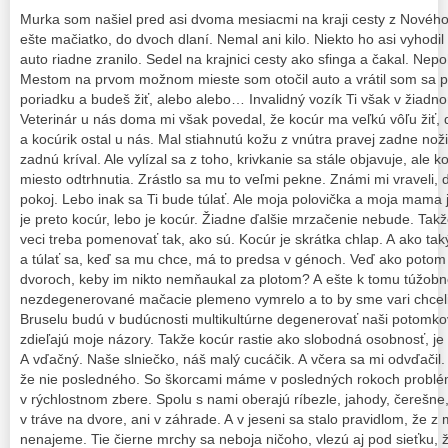
Murka som našiel pred asi dvoma mesiacmi na kraji cesty z Novéh
ešte mačiatko, do dvoch dlaní. Nemal ani kilo. Niekto ho asi vyhodi
auto riadne zranilo. Sedel na krajnici cesty ako sfinga a čakal. N
Mestom na prvom možnom mieste som otočil auto a vrátil som sa 
poriadku a budeš žiť, alebo alebo… Invalidný vozík Ti však v žiad
Veterinár u nás doma mi však povedal, že kocúr ma veľkú vôľu žiť, 
a kocúrik ostal u nás. Mal stiahnutú kožu z vnútra pravej zadne no
zadnú kríval. Ale vylízal sa z toho, krivkanie sa stále objavuje, ale 
miesto odtrhnutia. Zrástlo sa mu to veľmi pekne. Známi mi vraveli,
pokoj. Lebo inak sa Ti bude túlať. Ale moja polovička a moja mama
je preto kocúr, lebo je kocúr. Žiadne ďalšie mrzačenie nebude. Takž
veci treba pomenovať tak, ako sú. Kocúr je skrátka chlap. A ako taký
a túlať sa, keď sa mu chce, má to predsa v génoch. Veď ako potom
dvoroch, keby im nikto nemňaukal za plotom? A ešte k tomu túžob
nezdegenerované mačacie plemeno vymrelo a to by sme vari chceli
Bruselu budú v budúcnosti multikultúrne degenerovať naši potomko
zdieľajú moje názory. Takže kocúr rastie ako slobodná osobnosť, je h
A vďačný. Naše slniečko, náš malý cucáčik. A včera sa mi odvďačil. 
že nie posledného. So škorcami máme v posledných rokoch problé
v rýchlostnom zbere. Spolu s nami oberajú ríbezle, jahody, čerešne,
v tráve na dvore, ani v záhrade. A v jeseni sa stalo pravidlom, že 
nenajeme. Tie čierne mrchy sa neboja ničoho, vlezú aj pod sieťku, žn