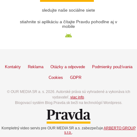
sledujte naše sociálne siete
stiahnite si aplikáciu a čítajte Pravdu pohodlne aj v
mobile
Kontakty
Reklama
Otázky a odpovede
Podmienky používania
Cookies
GDPR
© OUR MEDIA SR a. s. 2026. Autorské práva sú vyhradené a vykonáva ich
vydavateľ,
viac info
.
Blogovací systém Blog.Pravda.sk beží na technológií Wordpress.
Kompletný video servis pre OUR MEDIA SR a.s. zabezpečuje
ARBERTO GROUP
s.r.o.
.