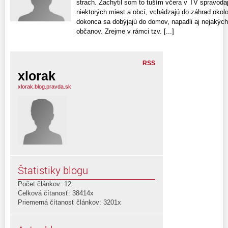
strach. Zachytil som to tuším včera v TV spravodaj
niektorých miest a obcí, vchádzajú do záhrad okol
dokonca sa dobýjajú do domov, napadli aj nejakýc
občanov. Zrejme v rámci tzv. [...]
RSS
xlorak
xlorak.blog.pravda.sk
Štatistiky blogu
Počet článkov: 12
Celková čítanosť: 38414x
Priemerná čítanosť článkov: 3201x